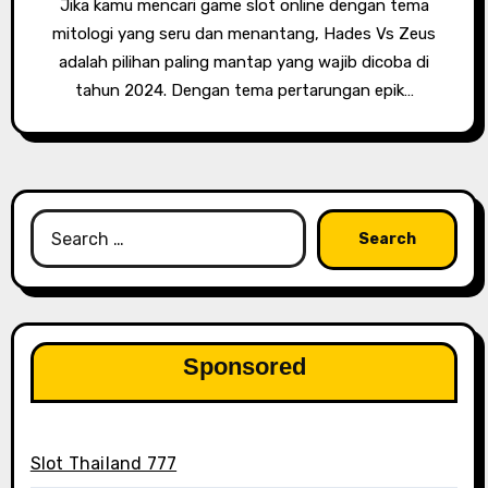
Jika kamu mencari game slot online dengan tema
mitologi yang seru dan menantang, Hades Vs Zeus
adalah pilihan paling mantap yang wajib dicoba di
tahun 2024. Dengan tema pertarungan epik…
Search
for:
Sponsored
Slot Thailand 777