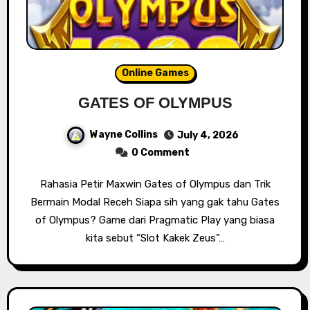
Online Games
GATES OF OLYMPUS
Wayne Collins
July 4, 2026
0 Comment
Rahasia Petir Maxwin Gates of Olympus dan Trik
Bermain Modal Receh Siapa sih yang gak tahu Gates
of Olympus? Game dari Pragmatic Play yang biasa
kita sebut “Slot Kakek Zeus”…