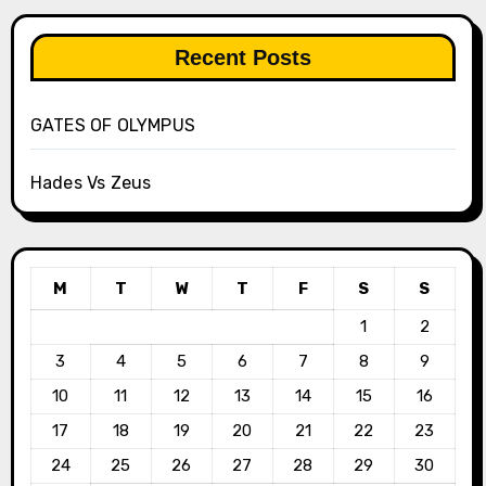
Recent Posts
GATES OF OLYMPUS
Hades Vs Zeus
M
T
W
T
F
S
S
1
2
3
4
5
6
7
8
9
10
11
12
13
14
15
16
17
18
19
20
21
22
23
24
25
26
27
28
29
30