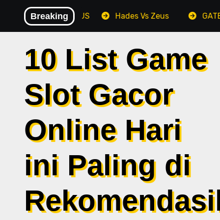
Skip
GATES OF OLYMPUS
Breaking
Hades Vs Zeus
GATES
to
content
10 List Game
Slot Gacor
Online Hari
ini Paling di
Rekomendasi