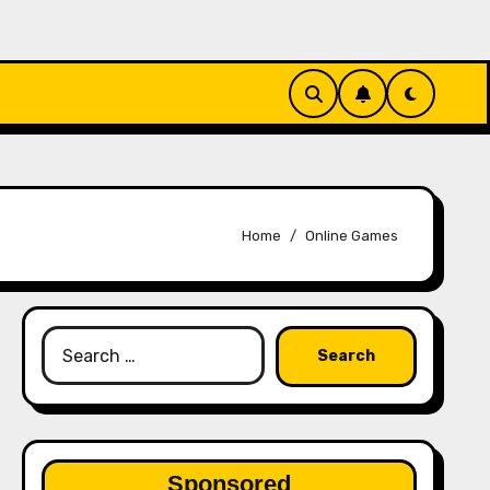
Home
Online Games
Search
for:
Sponsored