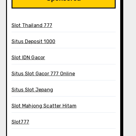
Slot Thailand 777
Situs Deposit 1000
Slot IDN Gacor
Situs Slot Gacor 777 Online
Situs Slot Jepang
Slot Mahjong Scatter Hitam
Slot777