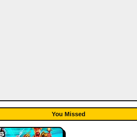
You Missed