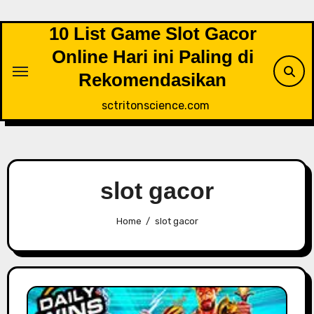
Skip
to
10 List Game Slot Gacor
content
Online Hari ini Paling di
Rekomendasikan
sctritonscience.com
slot gacor
Home
slot gacor