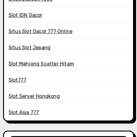
Slot IDN Gacor
Situs Slot Gacor 777 Online
Situs Slot Jepang
Slot Mahjong Scatter Hitam
Slot777
Slot Server Hongkong
Slot Asia 777