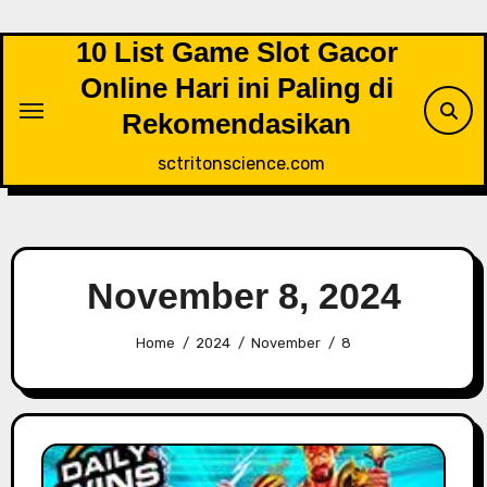
Skip
to
10 List Game Slot Gacor
content
Online Hari ini Paling di
Rekomendasikan
sctritonscience.com
November 8, 2024
Home
2024
November
8