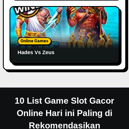
Online Games
Hades Vs Zeus
10 List Game Slot Gacor
Online Hari ini Paling di
Rekomendasikan