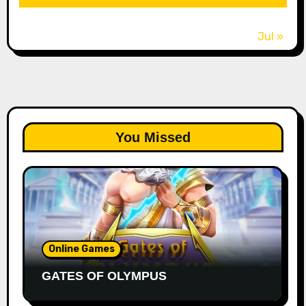
Jul »
You Missed
Online Games
GATES OF OLYMPUS