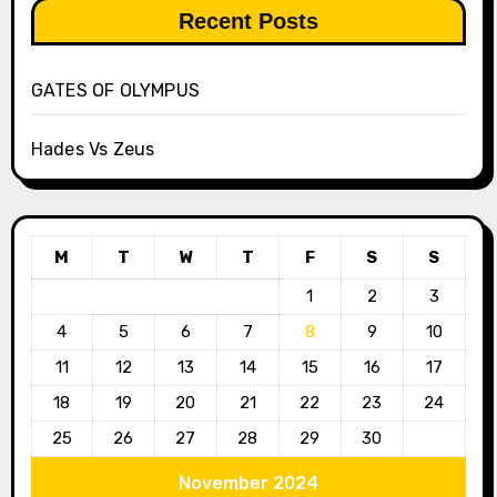
Recent Posts
GATES OF OLYMPUS
Hades Vs Zeus
M
T
W
T
F
S
S
1
2
3
4
5
6
7
8
9
10
11
12
13
14
15
16
17
18
19
20
21
22
23
24
25
26
27
28
29
30
November 2024